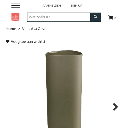
AANMELDEN
SIGN UP
0
Home
>
Vaas Asa Olive
Pen & Papier
Voeg toe aan wishlist
Office
Home
Lifestyle
Fashion
Kids
Next
School & Travel