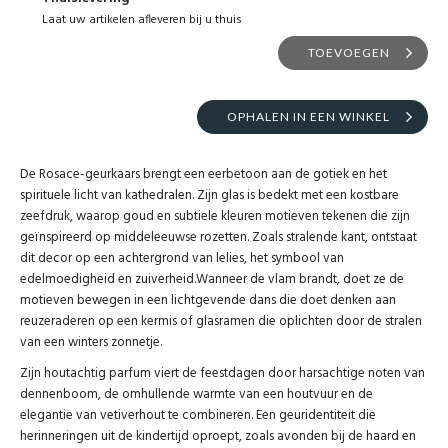
Laat uw artikelen afleveren bij u thuis
TOEVOEGEN
OPHALEN IN EEN WINKEL
De Rosace-geurkaars brengt een eerbetoon aan de gotiek en het
spirituele licht van kathedralen. Zijn glas is bedekt met een kostbare
zeefdruk, waarop goud en subtiele kleuren motieven tekenen die zijn
geïnspireerd op middeleeuwse rozetten. Zoals stralende kant, ontstaat
dit decor op een achtergrond van lelies, het symbool van
edelmoedigheid en zuiverheid.Wanneer de vlam brandt, doet ze de
motieven bewegen in een lichtgevende dans die doet denken aan
reuzeraderen op een kermis of glasramen die oplichten door de stralen
van een winters zonnetje.
Zijn houtachtig parfum viert de feestdagen door harsachtige noten van
dennenboom, de omhullende warmte van een houtvuur en de
elegantie van vetiverhout te combineren. Een geuridentiteit die
herinneringen uit de kindertijd oproept, zoals avonden bij de haard en