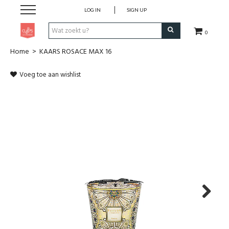
LOG IN
SIGN UP
0
Home
>
KAARS ROSACE MAX 16
Pen & Papier
Voeg toe aan wishlist
Office
Home
Lifestyle
Fashion
Kids
Next
School & Travel