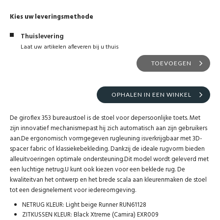
Kies uw leveringsmethode
Thuislevering
Laat uw artikelen afleveren bij u thuis
TOEVOEGEN
OPHALEN IN EEN WINKEL
De giroflex 353 bureaustoel is de stoel voor depersoonlijke toets. Met
zijn innovatief mechanismepast hij zich automatisch aan zijn gebruikers
aan.De ergonomisch vormgegeven rugleuning isverkrijgbaar met 3D-
spacer fabric of klassiekebekleding. Dankzij de ideale rugvorm bieden
alleuitvoeringen optimale ondersteuning.Dit model wordt geleverd met
een luchtige netrug.U kunt ook kiezen voor een beklede rug. De
kwaliteitvan het ontwerp en het brede scala aan kleurenmaken de stoel
tot een designelement voor iedereomgeving.
NETRUG KLEUR: Light beige Runner RUN61128
ZITKUSSEN KLEUR: Black Xtreme (Camira) EXR009