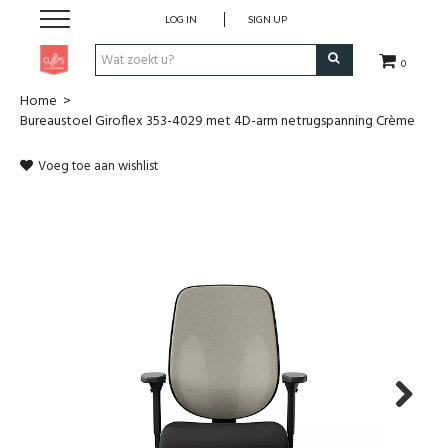
LOG IN
SIGN UP
0
Home
>
Pen & Papier
Bureaustoel Giroflex 353-4029 met 4D-arm netrugspanning Crème
Office
Voeg toe aan wishlist
Home
Lifestyle
Fashion
Kids
Next
School & Travel