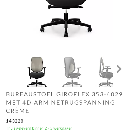
Cadeautips
Outlet
De Printshop
Cadeaubon
Next
Acties en events
BUREAUSTOEL GIROFLEX 353-4029
Winkels
MET 4D-ARM NETRUGSPANNING
CRÈME
143228
Thuis geleverd binnen 2 - 5 werkdagen