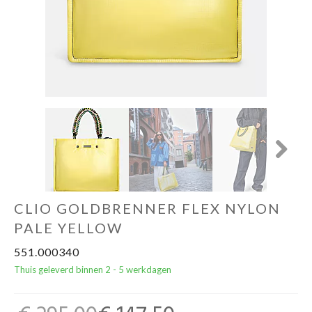
Cadeautips
Outlet
De Printshop
Cadeaubon
Next
Acties en events
CLIO GOLDBRENNER FLEX NYLON
Winkels
PALE YELLOW
551.000340
Thuis geleverd binnen 2 - 5 werkdagen