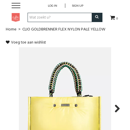
LOG IN
SIGN UP
0
Home
>
CLIO GOLDBRENNER FLEX NYLON PALE YELLOW
Pen & Papier
Voeg toe aan wishlist
Office
Home
Lifestyle
Fashion
Kids
Next
School & Travel