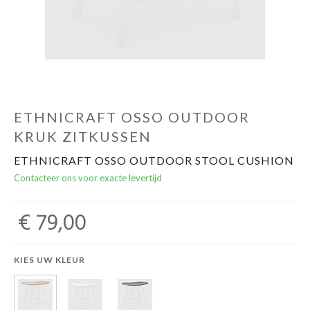
Cadeautips
Outlet
De Printshop
ETHNICRAFT OSSO OUTDOOR
KRUK ZITKUSSEN
Cadeaubon
ETHNICRAFT OSSO OUTDOOR STOOL CUSHION
Contacteer ons voor exacte levertijd
Acties en events
€ 79,00
Winkels
KIES UW KLEUR