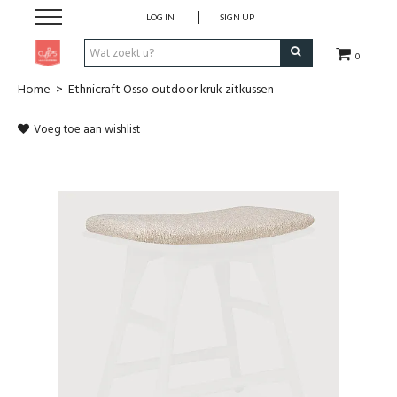
LOG IN
SIGN UP
0
Home
>
Ethnicraft Osso outdoor kruk zitkussen
Pen & Papier
Voeg toe aan wishlist
Office
Home
Lifestyle
Fashion
Kids
School & Travel