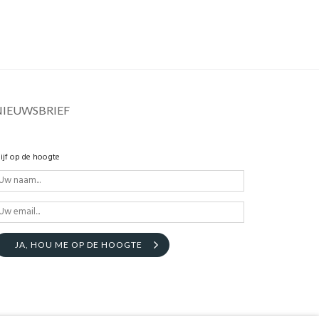
NIEUWSBRIEF
lijf op de hoogte
JA, HOU ME OP DE HOOGTE