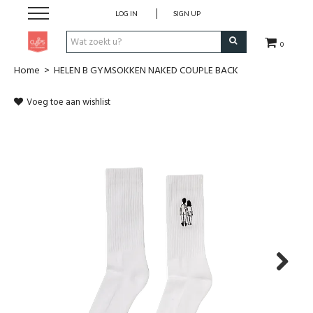
LOG IN
SIGN UP
0
Home
>
HELEN B GYMSOKKEN NAKED COUPLE BACK
Pen & Papier
Voeg toe aan wishlist
Office
Home
Lifestyle
Fashion
Kids
Next
School & Travel