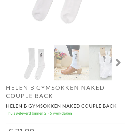
Cadeautips
Outlet
De Printshop
Cadeaubon
Next
Acties en events
HELEN B GYMSOKKEN NAKED
Winkels
COUPLE BACK
HELEN B GYMSOKKEN NAKED COUPLE BACK
Thuis geleverd binnen 2 - 5 werkdagen