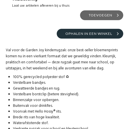
Laat uw artikelen afleveren bij u thuis
TOEVOEGEN
OPHALEN IN EEN WINKEL
Val voor de Garden Joy kinderrugzak: onze best-seller bloemenprints
komen nu in een vierkant formaat dat we geweldig vinden. Kleurrijk,
praktisch en comfortabel — deze rugzak gaat mee naar school, op
uitstapjes, in het weekend en bij alle avonturen van elke dag.
100% gerecycled polyester stof ♻️
Verstelbare bandjes.
Gewatteerde bandjes en rug.
Verstelbare borstclip (betere stevigheid).
Binnenzakje voor opbergen.
Buitenvak voor drinkfles.
Voorvak met Hello Hossy® rits.
Brede rits van hoge kwaliteit.
Waterafstotende stof.
Vierkante rugzak voor school en kleuterschool.