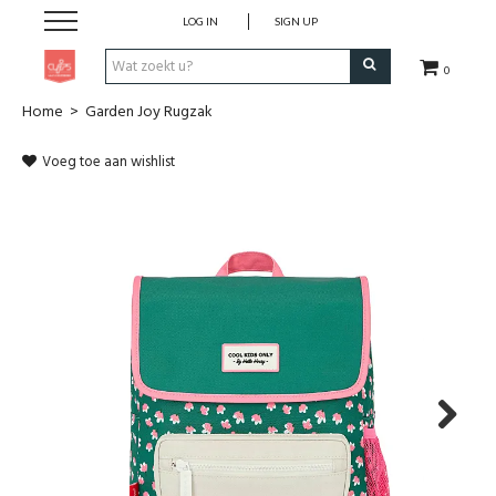
LOG IN
SIGN UP
0
Home
>
Garden Joy Rugzak
Pen & Papier
Voeg toe aan wishlist
Office
Home
Lifestyle
Fashion
Kids
Next
School & Travel