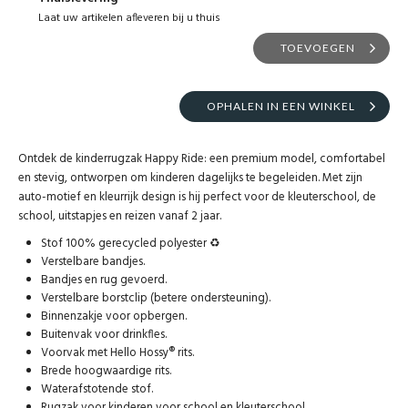
Laat uw artikelen afleveren bij u thuis
TOEVOEGEN
OPHALEN IN EEN WINKEL
Ontdek de kinderrugzak Happy Ride: een premium model, comfortabel
en stevig, ontworpen om kinderen dagelijks te begeleiden. Met zijn
auto-motief en kleurrijk design is hij perfect voor de kleuterschool, de
school, uitstapjes en reizen vanaf 2 jaar.
Stof 100% gerecycled polyester ♻️
Verstelbare bandjes.
Bandjes en rug gevoerd.
Verstelbare borstclip (betere ondersteuning).
Binnenzakje voor opbergen.
Buitenvak voor drinkfles.
Voorvak met Hello Hossy® rits.
Brede hoogwaardige rits.
Waterafstotende stof.
Rugzak voor kinderen voor school en kleuterschool.