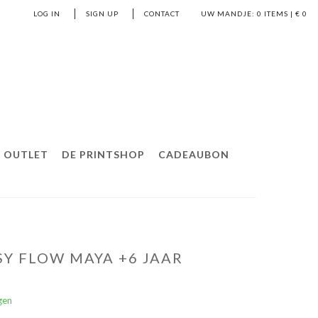
LOG IN
SIGN UP
CONTACT
UW MANDJE:
0
ITEMS | €
0
OUTLET
DE PRINTSHOP
CADEAUBON
Y FLOW MAYA +6 JAAR
gen