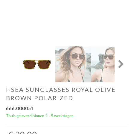
Cadeautips
Outlet
De Printshop
Cadeaubon
Next
Acties en events
I-SEA SUNGLASSES ROYAL OLIVE
Winkels
BROWN POLARIZED
666.000051
Thuis geleverd binnen 2 - 5 werkdagen