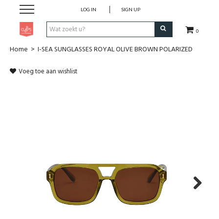
LOG IN
SIGN UP
0
Home
>
I-SEA SUNGLASSES ROYAL OLIVE BROWN POLARIZED
Pen & Papier
Voeg toe aan wishlist
Office
Home
Lifestyle
Fashion
Kids
Next
School & Travel