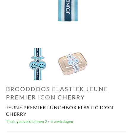
Cadeautips
Outlet
De Printshop
Cadeaubon
Acties en events
BROODDOOS ELASTIEK JEUNE
Winkels
PREMIER ICON CHERRY
JEUNE PREMIER LUNCHBOX ELASTIC ICON
CHERRY
Thuis geleverd binnen 2 - 5 werkdagen