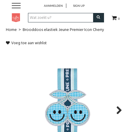
AANMELDEN
SIGN UP
0
Home
>
Brooddoos elastiek Jeune Premier Icon Cherry
Pen & Papier
Voeg toe aan wishlist
Office
Home
Lifestyle
Fashion
Kids
Next
School & Travel