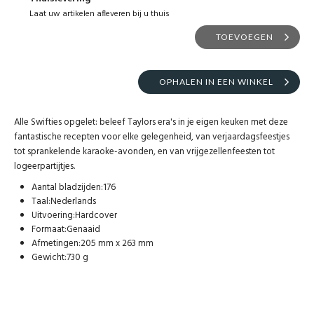
Laat uw artikelen afleveren bij u thuis
TOEVOEGEN
OPHALEN IN EEN WINKEL
Alle Swifties opgelet: beleef Taylors era's in je eigen keuken met deze
fantastische recepten voor elke gelegenheid, van verjaardagsfeestjes
tot sprankelende karaoke-avonden, en van vrijgezellenfeesten tot
logeerpartijtjes.
Aantal bladzijden:176
Taal:Nederlands
Uitvoering:Hardcover
Formaat:Genaaid
Afmetingen:205 mm x 263 mm
Gewicht:730 g