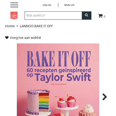
LOG IN
SIGN UP
0
Home
>
LANNOO BAKE IT OFF
Pen & Papier
Voeg toe aan wishlist
Office
Home
Lifestyle
Fashion
Kids
Next
School & Travel