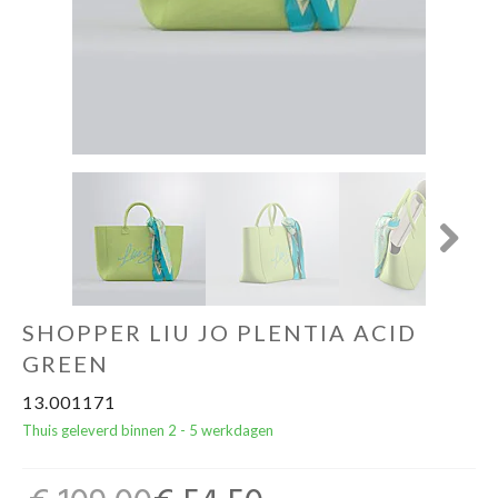
Cadeautips
Outlet
De Printshop
Cadeaubon
Next
Acties en events
SHOPPER LIU JO PLENTIA ACID
Winkels
GREEN
13.001171
Thuis geleverd binnen 2 - 5 werkdagen