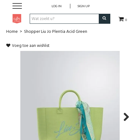
LOG IN
SIGN UP
0
Home
>
Shopper Liu Jo Plentia Acid Green
Pen & Papier
Voeg toe aan wishlist
Office
Home
Lifestyle
Fashion
Kids
Next
School & Travel