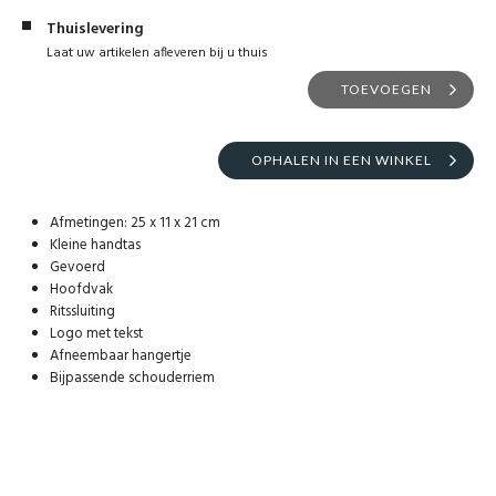
Thuislevering
Laat uw artikelen afleveren bij u thuis
TOEVOEGEN
OPHALEN IN EEN WINKEL
Afmetingen: 25 x 11 x 21 cm
Kleine handtas
Gevoerd
Hoofdvak
Ritssluiting
Logo met tekst
Afneembaar hangertje
Bijpassende schouderriem