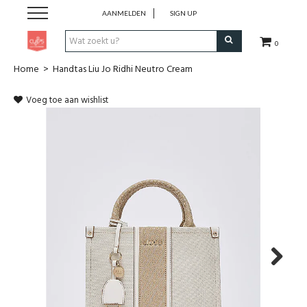
AANMELDEN
SIGN UP
0
Home
>
Handtas Liu Jo Ridhi Neutro Cream
Pen & Papier
Voeg toe aan wishlist
Office
Home
Lifestyle
Fashion
Kids
Next
School & Travel