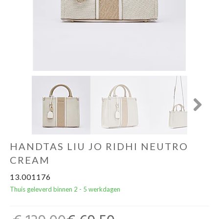
Cadeautips
Outlet
De Printshop
Cadeaubon
Next
Acties en events
HANDTAS LIU JO RIDHI NEUTRO
Winkels
CREAM
13.001176
Thuis geleverd binnen 2 - 5 werkdagen