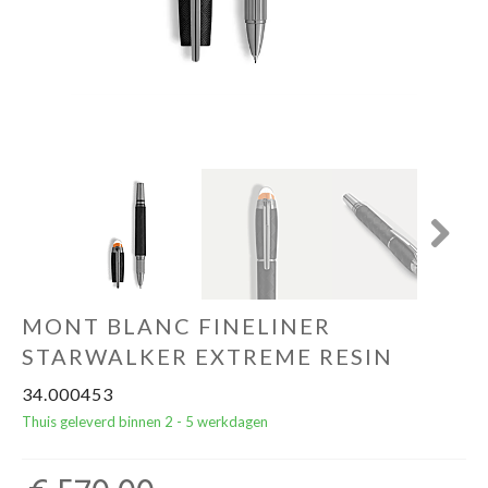
Cadeautips
Outlet
De Printshop
Cadeaubon
Next
Acties en events
MONT BLANC FINELINER
Winkels
STARWALKER EXTREME RESIN
34.000453
Thuis geleverd binnen 2 - 5 werkdagen