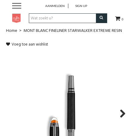
AANMELDEN
SIGN UP
0
Home
>
MONT BLANC FINELINER STARWALKER EXTREME RESIN
Pen & Papier
Voeg toe aan wishlist
Office
Home
Lifestyle
Fashion
Kids
Next
School & Travel