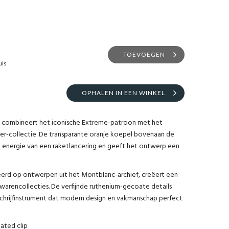
TOEVOEGEN
uis
OPHALEN IN EEN WINKEL
 combineert het iconische Extreme-patroon met het
ker-collectie. De transparante oranje koepel bovenaan de
ge energie van een raketlancering en geeft het ontwerp een
erd op ontwerpen uit het Montblanc-archief, creëert een
erwarencollecties. De verfijnde ruthenium-gecoate details
chrijfinstrument dat modern design en vakmanschap perfect
ated clip