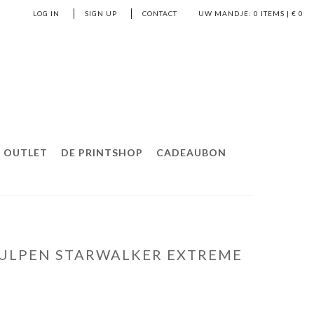
LOG IN
SIGN UP
CONTACT
UW MANDJE:
0
ITEMS | €
0
OUTLET
DE PRINTSHOP
CADEAUBON
ULPEN STARWALKER EXTREME