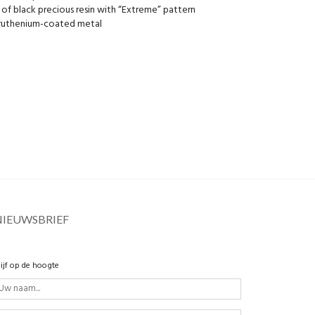
 of black precious resin with “Extreme” pattern
 ruthenium-coated metal
NIEUWSBRIEF
lijf op de hoogte