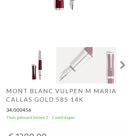
Cadeautips
Outlet
De Printshop
Cadeaubon
Next
Acties en events
MONT BLANC VULPEN M MARIA
Winkels
CALLAS GOLD 585 14K
34.000456
Thuis geleverd binnen 2 - 5 werkdagen