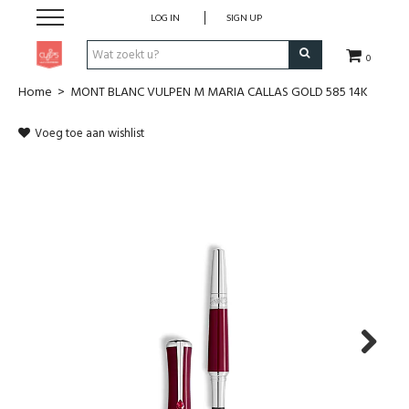
LOG IN
SIGN UP
0
Home
>
MONT BLANC VULPEN M MARIA CALLAS GOLD 585 14K
Pen & Papier
Voeg toe aan wishlist
Office
Home
Lifestyle
Fashion
Kids
Next
School & Travel