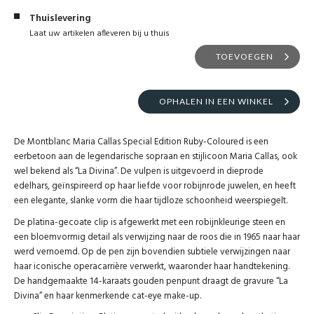
Thuislevering
Laat uw artikelen afleveren bij u thuis
TOEVOEGEN
OPHALEN IN EEN WINKEL
De Montblanc Maria Callas Special Edition Ruby-Coloured is een
eerbetoon aan de legendarische sopraan en stijlicoon Maria Callas, ook
wel bekend als “La Divina”. De vulpen is uitgevoerd in dieprode
edelhars, geïnspireerd op haar liefde voor robijnrode juwelen, en heeft
een elegante, slanke vorm die haar tijdloze schoonheid weerspiegelt.
De platina-gecoate clip is afgewerkt met een robijnkleurige steen en
een bloemvormig detail als verwijzing naar de roos die in 1965 naar haar
werd vernoemd. Op de pen zijn bovendien subtiele verwijzingen naar
haar iconische operacarrière verwerkt, waaronder haar handtekening.
De handgemaakte 14-karaats gouden penpunt draagt de gravure “La
Divina” en haar kenmerkende cat-eye make-up.