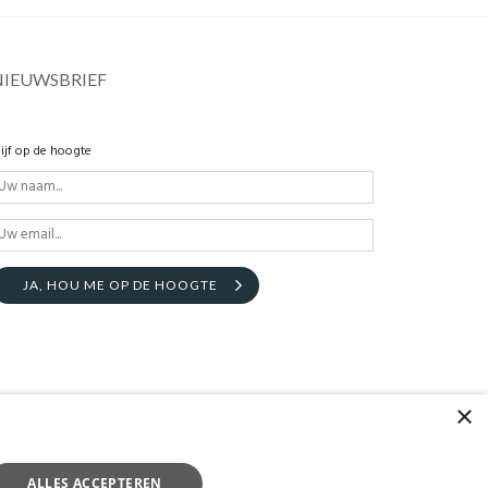
NIEUWSBRIEF
lijf op de hoogte
JA, HOU ME OP DE HOOGTE
×
ALLES ACCEPTEREN
ALLES AFWIJZEN