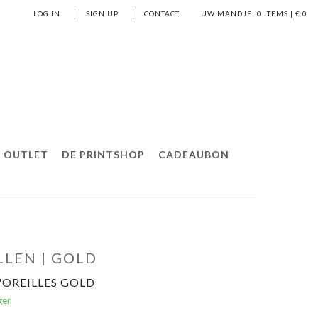
LOG IN
SIGN UP
CONTACT
UW MANDJE:
0
ITEMS | €
0
OUTLET
DE PRINTSHOP
CADEAUBON
LLEN | GOLD
'OREILLES GOLD
gen