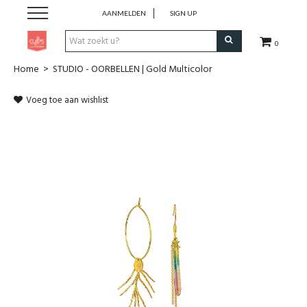
AANMELDEN
SIGN UP
0
Home
>
STUDIO - OORBELLEN | Gold Multicolor
Pen & Papier
Voeg toe aan wishlist
Office
Home
Lifestyle
Fashion
Kids
School & Travel