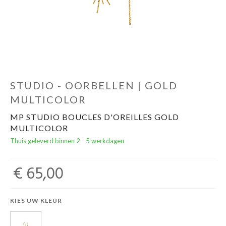
Cadeautips
Outlet
De Printshop
STUDIO - OORBELLEN | GOLD
MULTICOLOR
Cadeaubon
MP STUDIO BOUCLES D'OREILLES GOLD
MULTICOLOR
Acties en events
Thuis geleverd binnen 2 - 5 werkdagen
Winkels
€ 65,00
KIES UW KLEUR