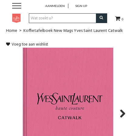
AANMELDEN
SIGN UP
0
Home
>
Koffietafelboek New Mags Yves Saint Laurent Catwalk
Pen & Papier
Voeg toe aan wishlist
Office
Home
Lifestyle
Fashion
Kids
Next
School & Travel