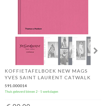
Cadeautips
Outlet
De Printshop
Cadeaubon
Next
Acties en events
KOFFIETAFELBOEK NEW MAGS
Winkels
YVES SAINT LAURENT CATWALK
591.000014
Thuis geleverd binnen 2 - 5 werkdagen