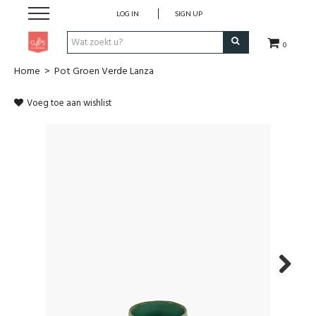
LOG IN
SIGN UP
0
Home
>
Pot Groen Verde Lanza
Pen & Papier
Voeg toe aan wishlist
Office
Home
Lifestyle
Fashion
Kids
Next
School & Travel