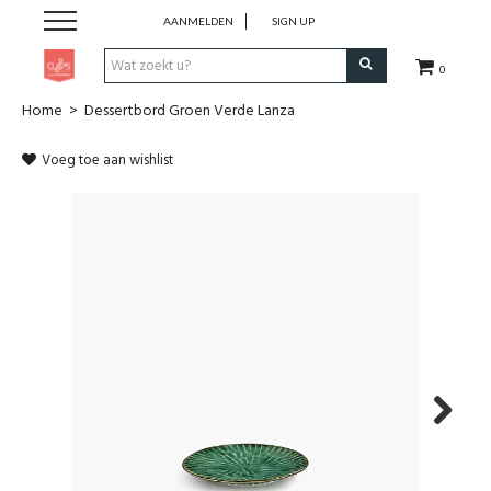
AANMELDEN
SIGN UP
0
Home
>
Dessertbord Groen Verde Lanza
Pen & Papier
Voeg toe aan wishlist
Office
Home
Lifestyle
Fashion
Kids
Next
School & Travel