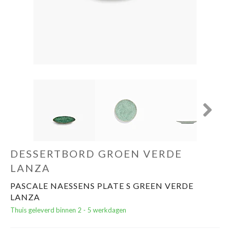
Cadeautips
Outlet
De Printshop
Cadeaubon
Next
Acties en events
DESSERTBORD GROEN VERDE
Winkels
LANZA
PASCALE NAESSENS PLATE S GREEN VERDE
LANZA
Thuis geleverd binnen 2 - 5 werkdagen