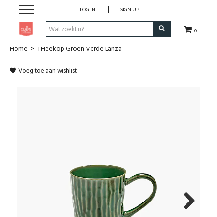
LOG IN
SIGN UP
0
Home
>
THeekop Groen Verde Lanza
Pen & Papier
Voeg toe aan wishlist
Office
Home
Lifestyle
Fashion
Kids
School & Travel
Next