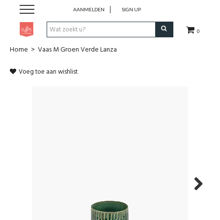
AANMELDEN
SIGN UP
0
Home
>
Vaas M Groen Verde Lanza
Pen & Papier
Voeg toe aan wishlist
Office
Home
Lifestyle
Fashion
Kids
Next
School & Travel