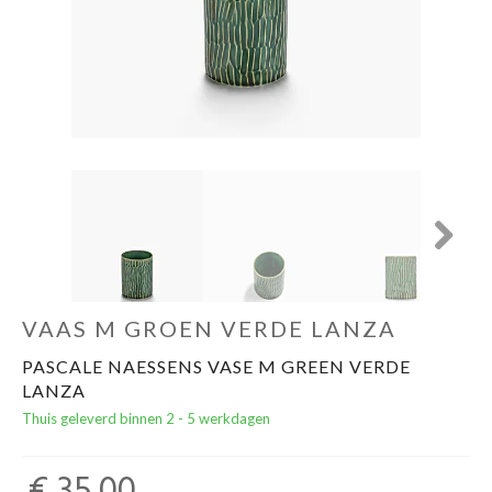
Cadeautips
Outlet
De Printshop
Cadeaubon
Next
Acties en events
VAAS M GROEN VERDE LANZA
Winkels
PASCALE NAESSENS VASE M GREEN VERDE
LANZA
Thuis geleverd binnen 2 - 5 werkdagen
€ 35,00