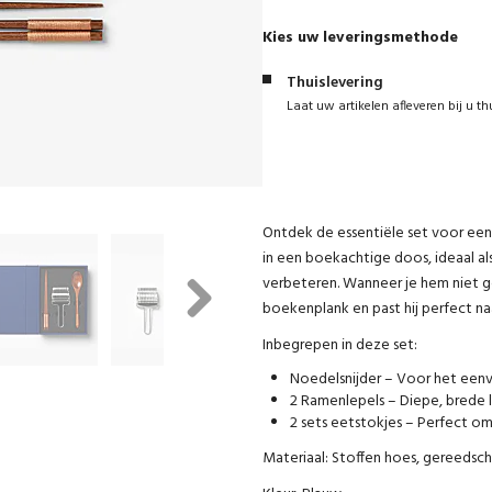
Kies uw leveringsmethode
Thuislevering
Laat uw artikelen afleveren bij u th
Ontdek de essentiële set voor een
in een boekachtige doos, ideaal al
verbeteren. Wanneer je hem niet g
boekenplank en past hij perfect n
Next
Inbegrepen in deze set:
Noedelsnijder – Voor het eenv
2 Ramenlepels – Diepe, brede l
2 sets eetstokjes – Perfect om
Materiaal: Stoffen hoes, gereedsch