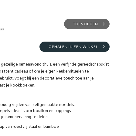
TOEVOEGEN
uis
OPHALEN IN EEN WINKEL
 gezellige ramenavond thuis: een verfijnde gereedschapskist
s attent cadeau of om je eigen keukenrituelen te
ebruikt, voegt hij een decoratieve touch toe aan je
aast je kookboeken.
oudig snijden van zelfgemaakte noedels.
epels, ideaal voor bouillon en toppings.
 je ramenervaring te delen.
ap van roestvrij staal en bamboe