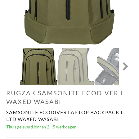
Cadeautips
Outlet
De Printshop
Cadeaubon
Next
Acties en events
RUGZAK SAMSONITE ECODIVER L
Winkels
WAXED WASABI
SAMSONITE ECODIVER LAPTOP BACKPACK L
LTD WAXED WASABI
Thuis geleverd binnen 2 - 5 werkdagen