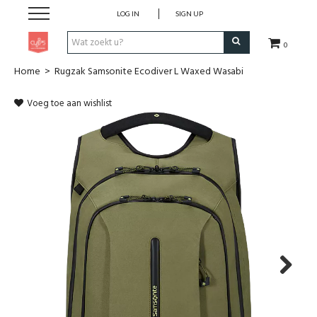
LOG IN
SIGN UP
0
Home
>
Rugzak Samsonite Ecodiver L Waxed Wasabi
Pen & Papier
Voeg toe aan wishlist
Office
Home
Lifestyle
Fashion
Kids
Next
School & Travel