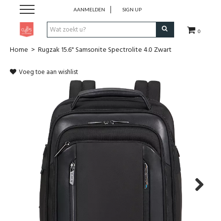
AANMELDEN
SIGN UP
0
Home
>
Rugzak 15.6" Samsonite Spectrolite 4.0 Zwart
Pen & Papier
Voeg toe aan wishlist
Office
Home
Lifestyle
Fashion
Kids
Next
School & Travel