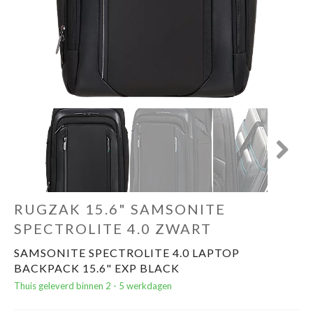
Cadeautips
Outlet
De Printshop
Cadeaubon
Next
Acties en events
RUGZAK 15.6" SAMSONITE
Winkels
SPECTROLITE 4.0 ZWART
SAMSONITE SPECTROLITE 4.0 LAPTOP
BACKPACK 15.6" EXP BLACK
Thuis geleverd binnen 2 - 5 werkdagen