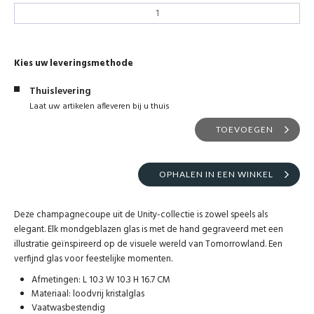
Kies uw leveringsmethode
Thuislevering
Laat uw artikelen afleveren bij u thuis
TOEVOEGEN
OPHALEN IN EEN WINKEL
Deze champagnecoupe uit de Unity-collectie is zowel speels als
elegant. Elk mondgeblazen glas is met de hand gegraveerd met een
illustratie geïnspireerd op de visuele wereld van Tomorrowland. Een
verfijnd glas voor feestelijke momenten.
Afmetingen: L 10.3 W 10.3 H 16.7 CM
Materiaal: loodvrij kristalglas
Vaatwasbestendig