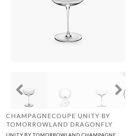
Cadeautips
Outlet
De Printshop
Cadeaubon
Acties en events
Winkels
Previous
Next
CHAMPAGNECOUPE UNITY BY
TOMORROWLAND DRAGONFLY
UNITY BY TOMORROWLAND CHAMPAGNE