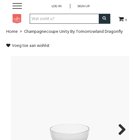
LOG IN
SIGN UP
0
Home
>
Champagnecoupe Unity By Tomorrowland Dragonfly
Pen & Papier
Voeg toe aan wishlist
Office
Home
Lifestyle
Fashion
Kids
School & Travel
Next