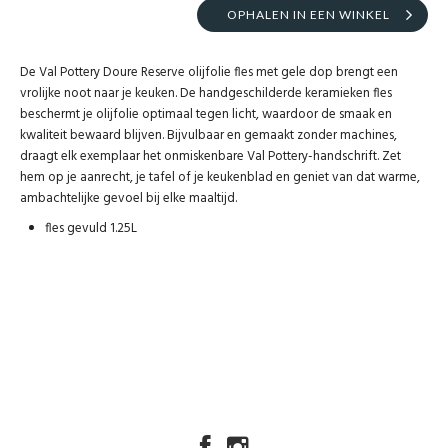
OPHALEN IN EEN WINKEL
De Val Pottery Doure Reserve olijfolie fles met gele dop brengt een
vrolijke noot naar je keuken. De handgeschilderde keramieken fles
beschermt je olijfolie optimaal tegen licht, waardoor de smaak en
kwaliteit bewaard blijven. Bijvulbaar en gemaakt zonder machines,
draagt elk exemplaar het onmiskenbare Val Pottery-handschrift. Zet
hem op je aanrecht, je tafel of je keukenblad en geniet van dat warme,
ambachtelijke gevoel bij elke maaltijd.
fles gevuld 1.25L