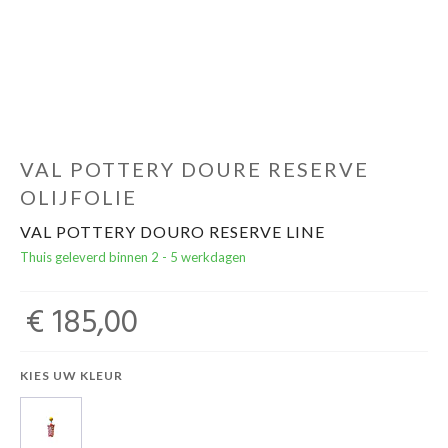
Cadeautips
Outlet
De Printshop
VAL POTTERY DOURE RESERVE
OLIJFOLIE
Cadeaubon
VAL POTTERY DOURO RESERVE LINE
Thuis geleverd binnen 2 - 5 werkdagen
Acties en events
€ 185,00
Winkels
KIES UW KLEUR