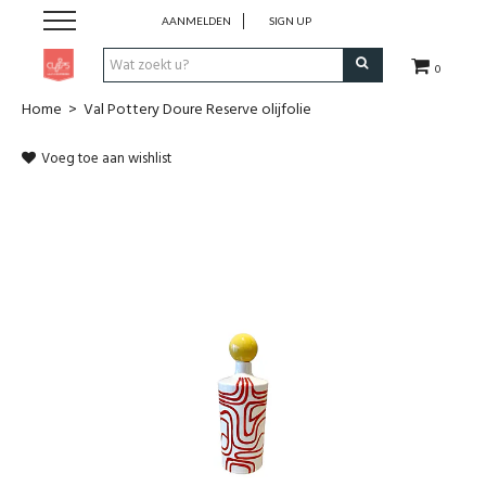
AANMELDEN
SIGN UP
0
Home
>
Val Pottery Doure Reserve olijfolie
Pen & Papier
Voeg toe aan wishlist
Office
Home
Lifestyle
Fashion
Kids
School & Travel