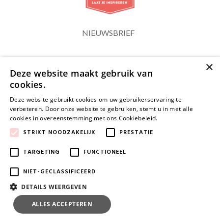
NIEUWSBRIEF
×
Blijf op de hoogte
Deze website maakt gebruik van
cookies.
Deze website gebruikt cookies om uw gebruikerservaring te
verbeteren. Door onze website te gebruiken, stemt u in met alle
cookies in overeenstemming met ons Cookiebeleid.
Lees verder
JA, HOU ME OP DE HOOGTE
STRIKT NOODZAKELIJK
PRESTATIE
TARGETING
FUNCTIONEEL
NIET-GECLASSIFICEERD
DETAILS WEERGEVEN
ALLES ACCEPTEREN
ALLES AFWIJZEN
© 2026 www.clips.be | Powered by
Tilroy
.