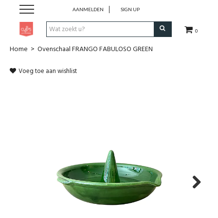
AANMELDEN
SIGN UP
0
Home
>
Ovenschaal FRANGO FABULOSO GREEN
Pen & Papier
Voeg toe aan wishlist
Office
Home
Lifestyle
Fashion
Kids
Next
School & Travel