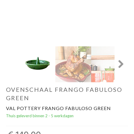
Cadeautips
Outlet
De Printshop
Cadeaubon
Next
Acties en events
OVENSCHAAL FRANGO FABULOSO
Winkels
GREEN
VAL POTTERY FRANGO FABULOSO GREEN
Thuis geleverd binnen 2 - 5 werkdagen