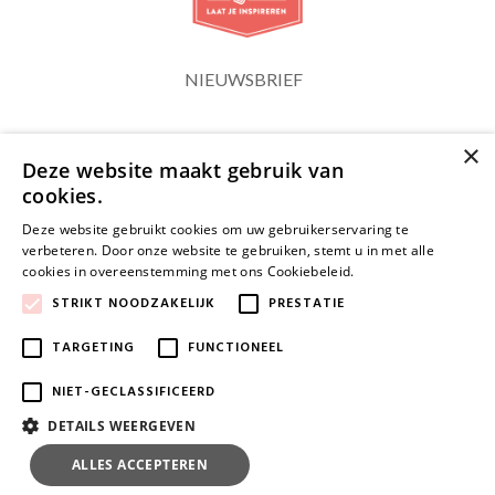
NIEUWSBRIEF
×
Blijf op de hoogte
Deze website maakt gebruik van
cookies.
Deze website gebruikt cookies om uw gebruikerservaring te
verbeteren. Door onze website te gebruiken, stemt u in met alle
cookies in overeenstemming met ons Cookiebeleid.
Lees verder
JA, HOU ME OP DE HOOGTE
STRIKT NOODZAKELIJK
PRESTATIE
TARGETING
FUNCTIONEEL
NIET-GECLASSIFICEERD
DETAILS WEERGEVEN
ALLES ACCEPTEREN
ALLES AFWIJZEN
© 2026 www.clips.be | Powered by
Tilroy
.