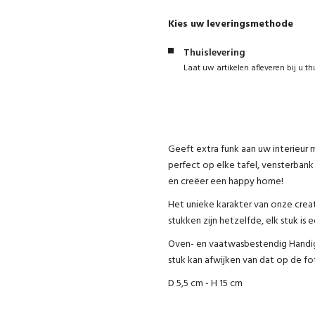
Kies uw leveringsmethode
Thuislevering
Laat uw artikelen afleveren bij u th
Geeft extra funk aan uw interieur 
perfect op elke tafel, vensterbank
en creëer een happy home!
Het unieke karakter van onze crea
stukken zijn hetzelfde, elk stuk is 
Oven- en vaatwasbestendig Handig 
stuk kan afwijken van dat op de fo
D 5,5 cm - H 15 cm