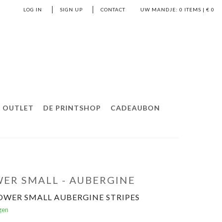
LOG IN
SIGN UP
CONTACT
UW MANDJE:
0
ITEMS | €
0
OUTLET
DE PRINTSHOP
CADEAUBON
ER SMALL - AUBERGINE
OWER SMALL AUBERGINE STRIPES
gen