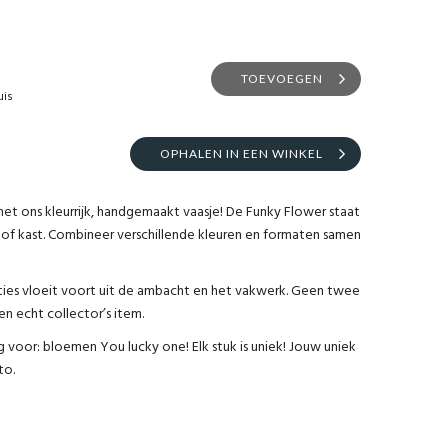
TOEVOEGEN
uis
OPHALEN IN EEN WINKEL
met ons kleurrijk, handgemaakt vaasje! De Funky Flower staat
 of kast. Combineer verschillende kleuren en formaten samen
ties vloeit voort uit de ambacht en het vakwerk. Geen twee
een echt collector’s item.
voor: bloemen You lucky one! Elk stuk is uniek! Jouw uniek
to.