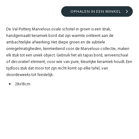
OPHALEN IN EEN WINKEL
De Val Pottery Marvelous ovale schotel in groen is een strak,
handgemaakt keramiek bord dat zijn warmte ontleent aan de
ambachtelijke afwerking. Het diepe groen en de subtiele
onregelmatigheden, kenmerkend voor de Marvelous-collectie, maken
elk stuk tot een uniek object. Gebruik het als tapas bord, serveerschaal
of decoratief element, voor wie van pure, kleurrijke keramiek houdt. Een
tijdloos stuk dat mooi tot zijn recht komt op elke tafel, van
doordeweeks tot feestelijk.
28x18cm