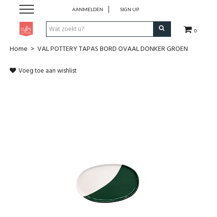
AANMELDEN
SIGN UP
0
Home
>
VAL POTTERY TAPAS BORD OVAAL DONKER GROEN
Pen & Papier
Voeg toe aan wishlist
Office
Home
Lifestyle
Fashion
Kids
School & Travel