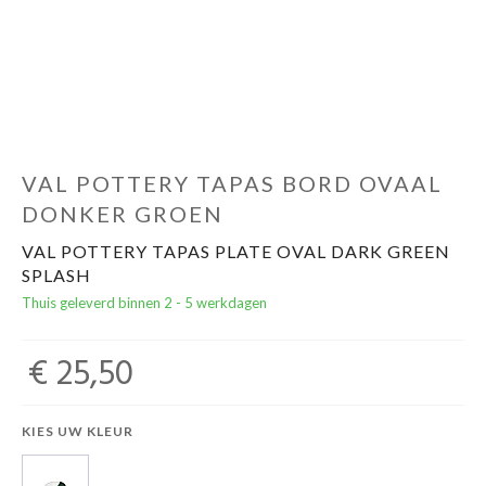
Cadeautips
Outlet
De Printshop
VAL POTTERY TAPAS BORD OVAAL
DONKER GROEN
Cadeaubon
VAL POTTERY TAPAS PLATE OVAL DARK GREEN
SPLASH
Acties en events
Thuis geleverd binnen 2 - 5 werkdagen
Winkels
€ 25,50
KIES UW KLEUR