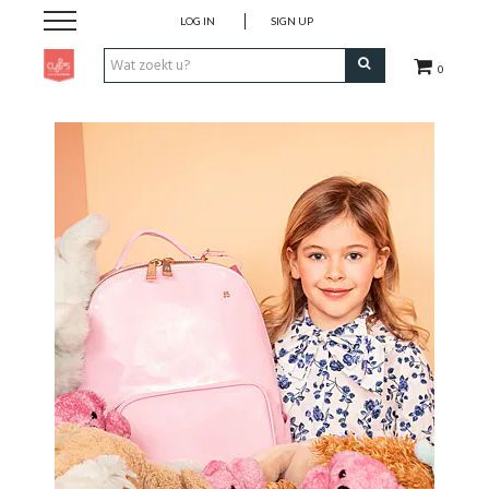
LOG IN
SIGN UP
0
Pen & Papier
Office
Home
Lifestyle
Fashion
Kids
School & Travel