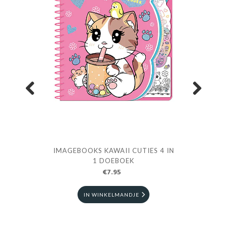
Previous
Next
IMAGEBOOKS KAWAII CUTIES 4 IN
KAA
1 DOEBOEK
L
€7.95
IN WINKELMANDJE