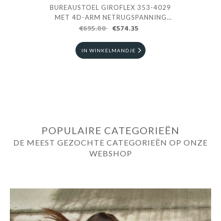
BUREAUSTOEL GIROFLEX 353-4029
BUREA
MET 4D-ARM NETRUGSPANNING
MET 
€695.00
MARINE BLAUW
€574.35
IN WINKELMANDJE
POPULAIRE CATEGORIEËN
DE MEEST GEZOCHTE CATEGORIEËN OP ONZE
WEBSHOP