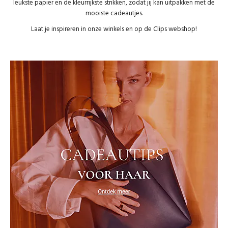
leukste papier en de kleurrijkste strikken, zodat jij kan uitpakken met de
mooiste cadeautjes.
Cadeautips
Laat je inspireren in onze winkels en op de Clips webshop!
Outlet
De Printshop
Cadeaubon
Acties en events
Winkels