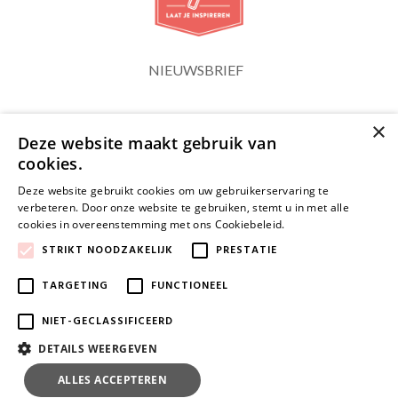
NIEUWSBRIEF
×
Blijf op de hoogte
Deze website maakt gebruik van
cookies.
Deze website gebruikt cookies om uw gebruikerservaring te
verbeteren. Door onze website te gebruiken, stemt u in met alle
cookies in overeenstemming met ons Cookiebeleid.
Lees verder
JA, HOU ME OP DE HOOGTE
STRIKT NOODZAKELIJK
PRESTATIE
TARGETING
FUNCTIONEEL
NIET-GECLASSIFICEERD
DETAILS WEERGEVEN
ALLES ACCEPTEREN
ALLES AFWIJZEN
© 2026 www.clips.be | Powered by
Tilroy
.