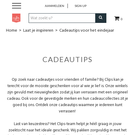
AANMELDEN
SIGN UP
0
Home
>
Laat je inspireren
>
Cadeautips voor het eindejaar
Pen & Papier
Office
CADEAUTIPS
Home
Op zoek naar cadeautjes voor vrienden of familie? Bij Clips kan je
Lifestyle
terecht voor de mooiste geschenken voor al wie je lief is. Onze winkels
zijn gevuld met nieuwigheden zodat jij kan verrassen met een origineel
cadeau. Ook voor de gevestigde merken en hun cadeaucollecties zit je
Fashion
goed bij ons. Ontdek onze cadeautips waarmee je iedereen kunt
verrassen!
Kids
Last van keuzestress? Het Clips-team helpt je héél graag in jouw
zoektocht naar het ideale geschenk. Wij pakken zorgvuldig in met het
School & Travel