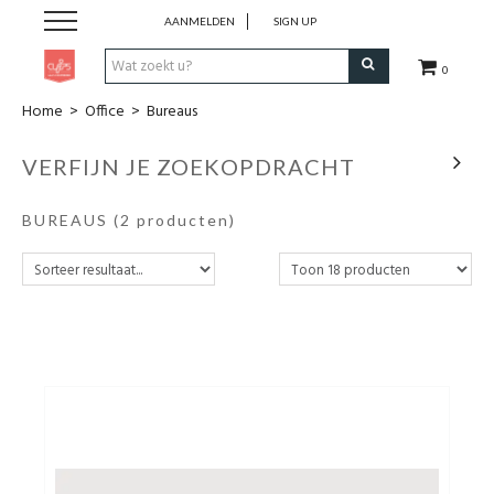
AANMELDEN
SIGN UP
0
Home
>
Office
>
Bureaus
Pen & Papier
VERFIJN JE ZOEKOPDRACHT
Office
BUREAUS
(2 producten)
Home
Lifestyle
Fashion
Kids
School & Travel