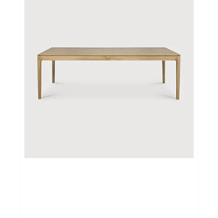
Cadeautips
Outlet
De Printshop
Cadeaubon
Acties en events
Winkels