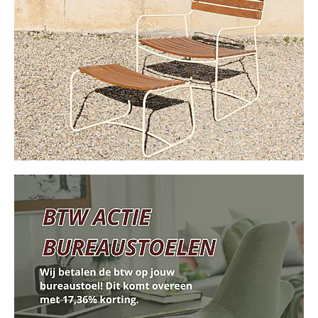
Cadeautips
Outlet
De Printshop
Cadeaubon
Acties en events
Winkels