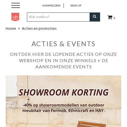
AANMELDEN
SIGN UP
0
Home
>
Acties en promoties
Pen & Papier
ACTIES & EVENTS
Office
ONTDEK HIER DE LOPENDE ACTIES OP ONZE
WEBSHOP EN IN ONZE WINKELS + DE
Home
AANKOMENDE EVENTS
Lifestyle
Fashion
Kids
School & Travel