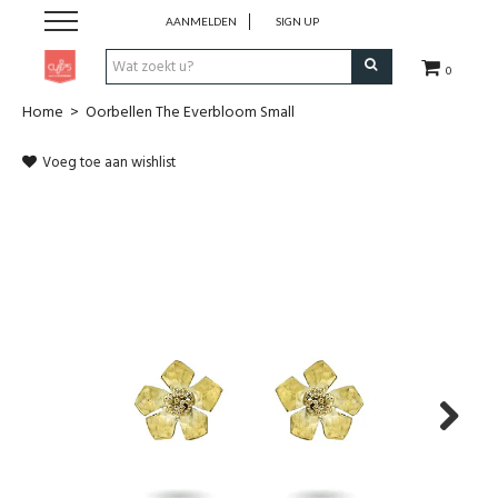
AANMELDEN
SIGN UP
0
Home
>
Oorbellen The Everbloom Small
Pen & Papier
Voeg toe aan wishlist
Office
Home
Lifestyle
Fashion
Kids
Next
School & Travel