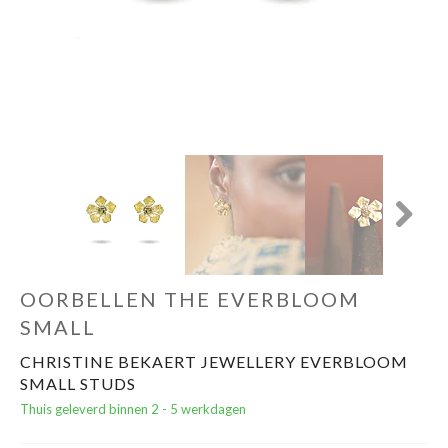
Cadeautips
Outlet
De Printshop
Cadeaubon
Next
Acties en events
OORBELLEN THE EVERBLOOM
Winkels
SMALL
CHRISTINE BEKAERT JEWELLERY EVERBLOOM
SMALL STUDS
Thuis geleverd binnen 2 - 5 werkdagen