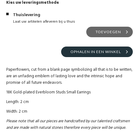
Kies uw leveringsmethode
Thuislevering
Laat uw artikelen afleveren bij u thuis
TOEVOEGEN
OPHALEN IN EEN WINKEL
Paperflowers, cut from a blank page symbolizing all that is to be written,
are an unfading emblem of lasting love and the intrinsic hope and
promise of all future endeavors.
18K Gold-plated Everbloom Studs Small Earrings
Length: 2 cm
Width: 2 cm
Please note that all our pieces are handcrafted by our talented craftsmen
and are made with natural stones therefore every piece will be unique.