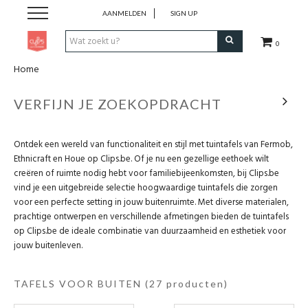
AANMELDEN
SIGN UP
0
Home
Pen & Papier
VERFIJN JE ZOEKOPDRACHT
Office
Ontdek een wereld van functionaliteit en stijl met tuintafels van Fermob,
Home
Ethnicraft en Houe op Clips.be. Of je nu een gezellige eethoek wilt
creëren of ruimte nodig hebt voor familiebijeenkomsten, bij Clips.be
Lifestyle
vind je een uitgebreide selectie hoogwaardige tuintafels die zorgen
voor een perfecte setting in jouw buitenruimte. Met diverse materialen,
prachtige ontwerpen en verschillende afmetingen bieden de tuintafels
Fashion
op Clips.be de ideale combinatie van duurzaamheid en esthetiek voor
jouw buitenleven.
Kids
TAFELS VOOR BUITEN
(27 producten)
School & Travel