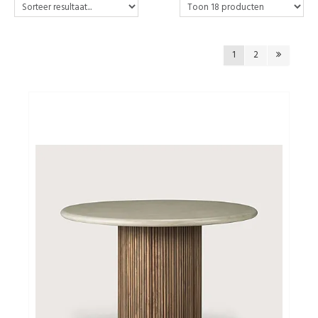
Cadeautips
1
2
Outlet
De Printshop
Cadeaubon
Acties en events
Winkels