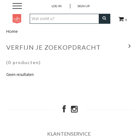
LOG IN
SIGN UP
0
Home
Pen & Papier
VERFIJN JE ZOEKOPDRACHT
Office
(0 producten)
Home
Geen resultaten
Lifestyle
Fashion
Kids
KLANTENSERVICE
School & Travel