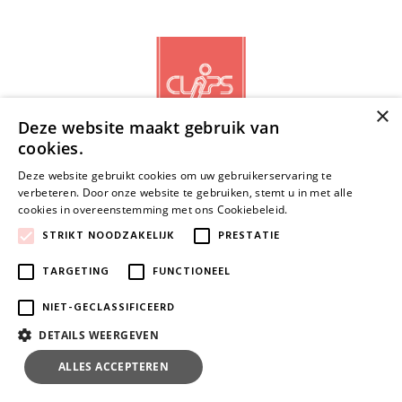
Cadeautips
Outlet
×
Deze website maakt gebruik van
De Printshop
cookies.
NIEUWSBRIEF
Deze website gebruikt cookies om uw gebruikerservaring te
Cadeaubon
verbeteren. Door onze website te gebruiken, stemt u in met alle
cookies in overeenstemming met ons Cookiebeleid.
Lees verder
STRIKT NOODZAKELIJK
PRESTATIE
Acties en events
TARGETING
FUNCTIONEEL
Winkels
NIET-GECLASSIFICEERD
DETAILS WEERGEVEN
© 2026 www.clips.be | Powered by
Tilroy
.
ALLES ACCEPTEREN
ALLES AFWIJZEN