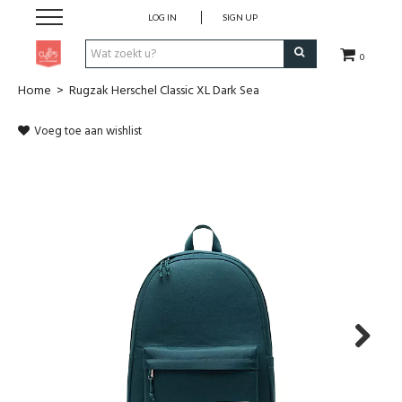
LOG IN
SIGN UP
0
Home
>
Rugzak Herschel Classic XL Dark Sea
Pen & Papier
Voeg toe aan wishlist
Office
Home
Lifestyle
Fashion
Kids
Next
School & Travel