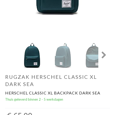
Cadeautips
Outlet
De Printshop
Cadeaubon
Next
Acties en events
RUGZAK HERSCHEL CLASSIC XL
Winkels
DARK SEA
HERSCHEL CLASSIC XL BACKPACK DARK SEA
Thuis geleverd binnen 2 - 5 werkdagen