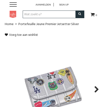
AANMELDEN
SIGN UP
0
Home
>
Portefeuille Jeune Premier Jetsetter Silver
Pen & Papier
Voeg toe aan wishlist
Office
Home
Lifestyle
Fashion
Kids
Next
School & Travel