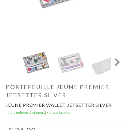
Cadeautips
Outlet
De Printshop
Cadeaubon
Next
Acties en events
PORTEFEUILLE JEUNE PREMIER
Winkels
JETSETTER SILVER
JEUNE PREMIER WALLET JETSETTER SILVER
Thuis geleverd binnen 2 - 5 werkdagen