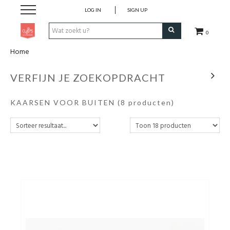
LOG IN
SIGN UP
0
Home
Pen & Papier
VERFIJN JE ZOEKOPDRACHT
Office
KAARSEN VOOR BUITEN
(8 producten)
Home
Lifestyle
Fashion
Kids
School & Travel