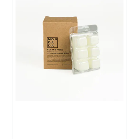
Cadeautips
Outlet
De Printshop
Cadeaubon
Acties en events
Winkels