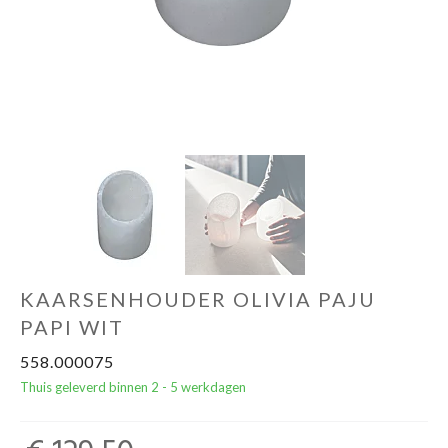
Cadeautips
Outlet
De Printshop
Cadeaubon
Acties en events
KAARSENHOUDER OLIVIA PAJU
Winkels
PAPI WIT
558.000075
Thuis geleverd binnen 2 - 5 werkdagen