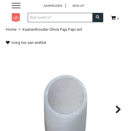
AANMELDEN
SIGN UP
0
Home
>
Kaarsenhouder Olivia Paju Papi wit
Pen & Papier
Voeg toe aan wishlist
Office
Home
Lifestyle
Fashion
Kids
Next
School & Travel