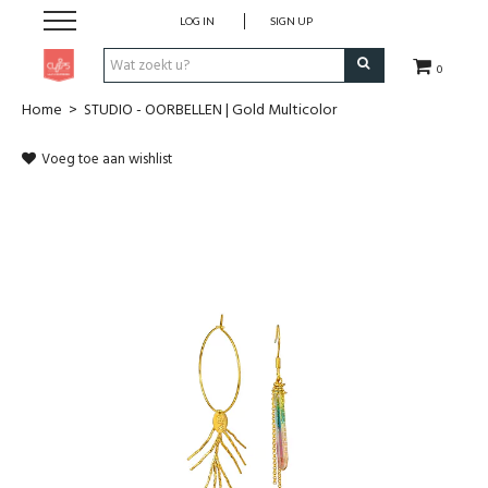
LOG IN
SIGN UP
0
Home
>
STUDIO - OORBELLEN | Gold Multicolor
Pen & Papier
Voeg toe aan wishlist
Office
Home
Lifestyle
Fashion
Kids
School & Travel