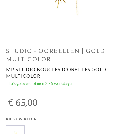
Cadeautips
Outlet
De Printshop
STUDIO - OORBELLEN | GOLD
MULTICOLOR
Cadeaubon
MP STUDIO BOUCLES D'OREILLES GOLD
MULTICOLOR
Acties en events
Thuis geleverd binnen 2 - 5 werkdagen
Winkels
€ 65,00
KIES UW KLEUR