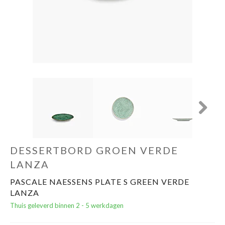
Cadeautips
Outlet
De Printshop
Cadeaubon
Next
Acties en events
DESSERTBORD GROEN VERDE
Winkels
LANZA
PASCALE NAESSENS PLATE S GREEN VERDE
LANZA
Thuis geleverd binnen 2 - 5 werkdagen