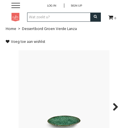
LOG IN
SIGN UP
0
Home
>
Dessertbord Groen Verde Lanza
Pen & Papier
Voeg toe aan wishlist
Office
Home
Lifestyle
Fashion
Kids
Next
School & Travel