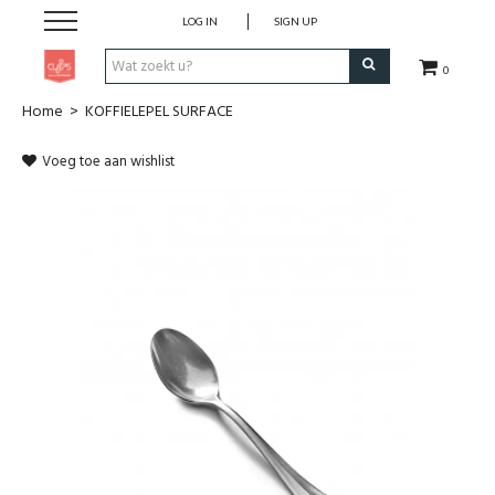
LOG IN
SIGN UP
0
Home
>
KOFFIELEPEL SURFACE
Pen & Papier
Voeg toe aan wishlist
Office
Home
Lifestyle
Fashion
Kids
School & Travel