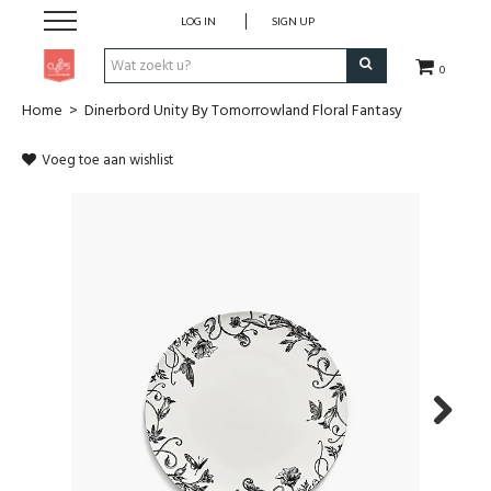
LOG IN
SIGN UP
0
Home
>
Dinerbord Unity By Tomorrowland Floral Fantasy
Pen & Papier
Voeg toe aan wishlist
Office
Home
Lifestyle
Fashion
Kids
Next
School & Travel