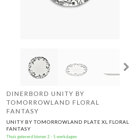
Cadeautips
Outlet
De Printshop
Cadeaubon
Next
Acties en events
DINERBORD UNITY BY
Winkels
TOMORROWLAND FLORAL
FANTASY
UNITY BY TOMORROWLAND PLATE XL FLORAL
FANTASY
Thuis geleverd binnen 2 - 5 werkdagen