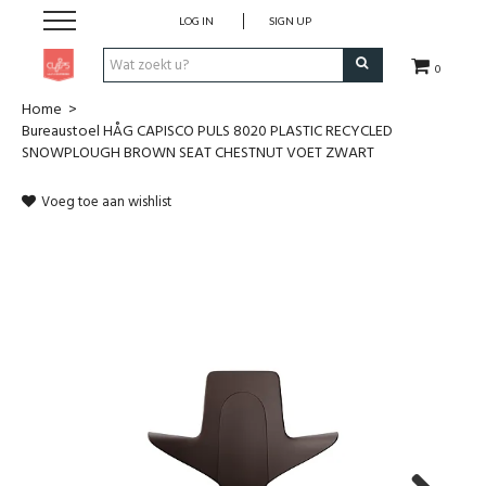
LOG IN
SIGN UP
0
Home
>
Pen & Papier
Bureaustoel HÅG CAPISCO PULS 8020 PLASTIC RECYCLED
SNOWPLOUGH BROWN SEAT CHESTNUT VOET ZWART
Office
Voeg toe aan wishlist
Home
Lifestyle
Fashion
Kids
School & Travel