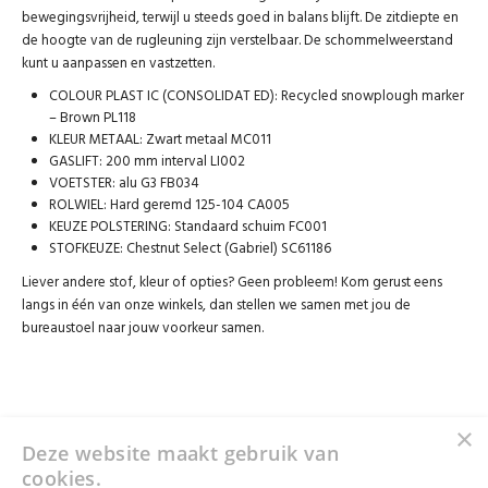
bewegingsvrijheid, terwijl u steeds goed in balans blijft. De zitdiepte en
de hoogte van de rugleuning zijn verstelbaar. De schommelweerstand
kunt u aanpassen en vastzetten.
COLOUR PLAST IC (CONSOLIDAT ED): Recycled snowplough marker
– Brown PL118
KLEUR METAAL: Zwart metaal MC011
GASLIFT: 200 mm interval LI002
VOETSTER: alu G3 FB034
ROLWIEL: Hard geremd 125-104 CA005
KEUZE POLSTERING: Standaard schuim FC001
STOFKEUZE: Chestnut Select (Gabriel) SC61186
Liever andere stof, kleur of opties? Geen probleem! Kom gerust eens
langs in één van onze winkels, dan stellen we samen met jou de
bureaustoel naar jouw voorkeur samen.
×
Deze website maakt gebruik van
cookies.