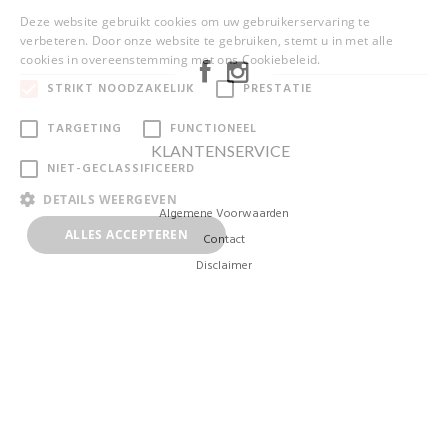
Deze website gebruikt cookies om uw gebruikerservaring te
verbeteren. Door onze website te gebruiken, stemt u in met alle
cookies in overeenstemming met ons Cookiebeleid.
Lees verder
STRIKT NOODZAKELIJK
PRESTATIE
TARGETING
FUNCTIONEEL
KLANTENSERVICE
NIET-GECLASSIFICEERD
DETAILS WEERGEVEN
Algemene Voorwaarden
ALLES ACCEPTEREN
ALLES AFWIJZEN
Contact
Disclaimer
Privacybeleid
Clips vip club
Verzenden en retourneren
Winkels
Werken bij Clips