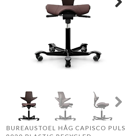
Next
Cadeautips
Outlet
De Printshop
Cadeaubon
Acties en events
Winkels
Next
BUREAUSTOEL HÅG CAPISCO PULS