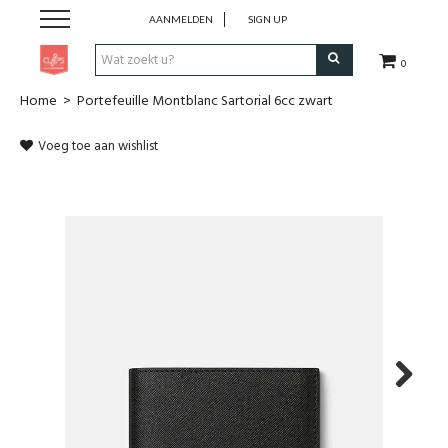
AANMELDEN
SIGN UP
0
Home
>
Portefeuille Montblanc Sartorial 6cc zwart
Pen & Papier
Voeg toe aan wishlist
Office
Home
Lifestyle
Fashion
Kids
Next
School & Travel