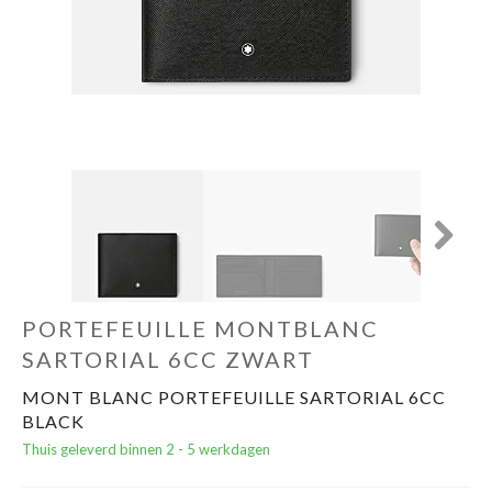
Cadeautips
Outlet
De Printshop
Cadeaubon
Next
Acties en events
PORTEFEUILLE MONTBLANC
Winkels
SARTORIAL 6CC ZWART
MONT BLANC PORTEFEUILLE SARTORIAL 6CC
BLACK
Thuis geleverd binnen 2 - 5 werkdagen